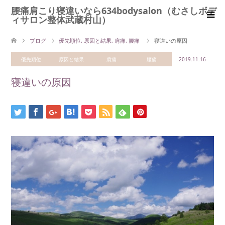
腰痛肩こり寝違いなら634bodysalon（むさしボデ
ィサロン整体武蔵村山）
ブログ
優先順位
,
原因と結果
,
肩痛
,
腰痛
寝違いの原因
優先順位
原因と結果
肩痛
腰痛
2019.11.16
寝違いの原因