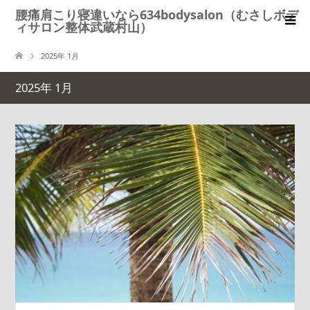
腰痛肩こり寝違いなら634bodysalon（むさしボデ
ィサロン整体武蔵村山）
2025年 1月
2025年 1月