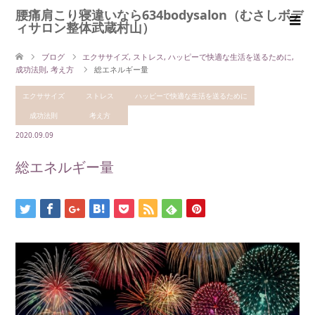
腰痛肩こり寝違いなら634bodysalon（むさしボデ
ィサロン整体武蔵村山）
ブログ
エクササイズ
,
ストレス
,
ハッピーで快適な生活を送るために
,
成功法則
,
考え方
総エネルギー量
エクササイズ
ストレス
ハッピーで快適な生活を送るために
成功法則
考え方
2020.09.09
総エネルギー量