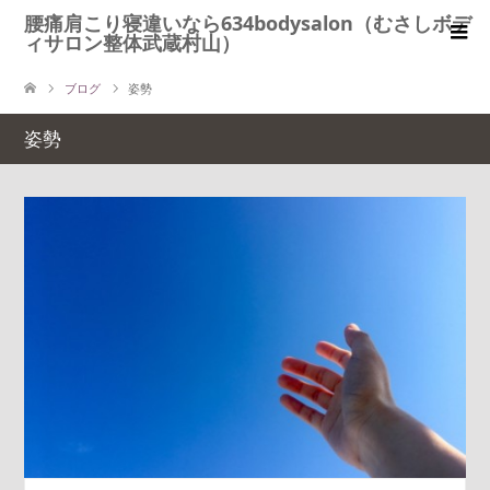
腰痛肩こり寝違いなら634bodysalon（むさしボデ
ィサロン整体武蔵村山）
ブログ
姿勢
姿勢