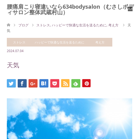
腰痛肩こり寝違いなら634bodysalon（むさしボデ
ィサロン整体武蔵村山）
ブログ
ストレス
,
ハッピーで快適な生活を送るために
,
考え方
天
気
ストレス
ハッピーで快適な生活を送るために
考え方
2024.07.04
天気