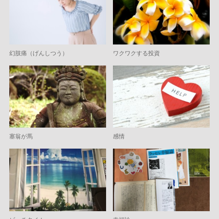
幻肢痛（げんしつう）
ワクワクする投資
塞翁が馬
感情