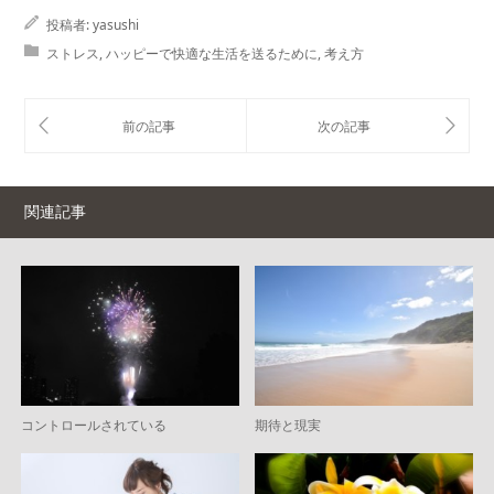
投稿者:
yasushi
ストレス
,
ハッピーで快適な生活を送るために
,
考え方
関連記事
コントロールされている
期待と現実